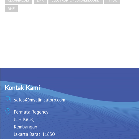
REKAMMEDIS
EMR
ELECTRONICMEDICALRECORD
FITUR
RME
Kontak Kami
sales@myclinicalpro.com
Permata Regency
Jl. H. Kelik,
Kembangan
Jakarta Barat, 11630