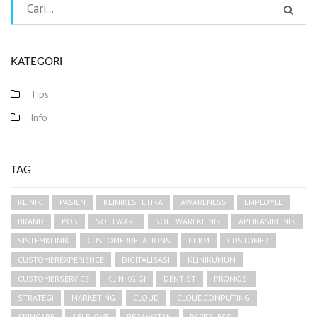
KATEGORI
Tips
Info
TAG
KLINIK
PASIEN
KLINIKESTETIKA
AWARENESS
EMPLOYEE
BRAND
POS
SOFTWARE
SOFTWAREKLINIK
APLIKASIKLINIK
SISTEMKLINIK
CUSTOMERRELATIONS
PPKM
CUSTOMER
CUSTOMEREXPERIENCE
DIGITALISASI
KLINIKUMUM
CUSTOMERSERVICE
KLINIKGIGI
DENTIST
PROMOSI
STRATEGI
MARKETING
CLOUD
CLOUDCOMPUTING
SKINCARE
SELFLOVE
PERAWATAN
PAPERLESS