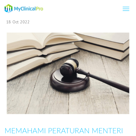
18
Oct
2022
MEMAHAMI PERATURAN MENTERI