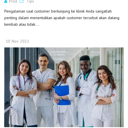
Pricil
Tips
Pengalaman saat customer berkunjung ke klinik Anda sangatlah
penting dalam menentukkan apakah customer tersebut akan datang
kembali atau tidak....
10
Nov
2021