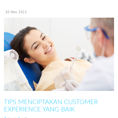
10
Nov
2021
TIPS MENCIPTAKAN CUSTOMER
EXPERIENCE YANG BAIK