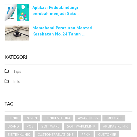
Aplikasi PeduliLindungi
berubah menjadi Satu...
Memahami Peraturan Menteri
Kesehatan No. 24 Tahun ...
KATEGORI
Tips
Info
TAG
KLINIK
PASIEN
KLINIKESTETIKA
AWARENESS
EMPLOYEE
BRAND
POS
SOFTWARE
SOFTWAREKLINIK
APLIKASIKLINIK
SISTEMKLINIK
CUSTOMERRELATIONS
PPKM
CUSTOMER